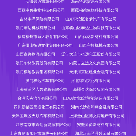
安徽领迈旅游有限公司
海南特尼贸易有限公司
西藏中兴生物科技有限公司
西藏柏德生物科技有限公司
吉林丰泽保险有限公司
山东李沧区名梦汽车有限公司
澳门宏达机械有限公司
山东崂山区泰达生物科技有限公司
福建福州市系太教育有限公司
山西优达新材料有限公司
广东佛山拓迪文化集团有限公司
山西宇虹机械有限公司
山西鑫兴物流有限公司
辽宁大连市棋远化工股份有限公司
澳门华林教育股份有限公司
内蒙古立达文化集团有限公司
澳门棋远教育集团有限公司
天津河东区建业金融有限公司
澳门棋远汽车有限公司
河北锦程文化有限公司
上海黄浦区宏兴建筑有限公司
新疆金达保险集团有限公司
台湾庆炎汽车有限公司
山东德州优达智能制造有限公司
四川新都区元盛化工有限公司
湖南长沙市和翔金融有限公司
天津宝坻区天顺汽车有限公司
上海金山区博文房地产有限公司
江苏南京市嘉达新能源有限公司
安徽原尚新材料有限公司
山东青岛市永旺旅游股份有限公司
湖北汉南区升妙金融有限公司